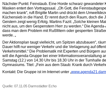
Nächster Punkt: Feinstaub. Eine Horde schwarz gewandeter 
Masken entert den Vortragssaal. „Oh Gott, die Feinstaubgespe
machen krank“, ruft Brigitte Martin und drückt dem Umweltdez
Küchensieb in die Hand. Er rennt durch den Raum, doch die 
Geistern zeigt wenig Erfolg. Martins Fazit: „Solche kleinen 
nicht aus, um den Gespenstern Herr zu werden.“ Die Agenda-Ak
dass man dem Problem mit Rußfiltern oder gesperrten Straßen 
werde. „
Der Aktionsplan taugt vielleicht, um Spitzen abzubauen“, räumt
Dauer hilft nur weniger Verkehr und die Verlagerung auf öffent
Verkehrsmittel.“ Die Problematik mit Experten und Bürgern aus
will die Agenda-Gruppe bei einer Informationsveranstaltun
Samstag (12.) von 14.30 Uhr bis 18.30 Uhr in der Turnhalle 
Gymnasiums. Titel: „Fein aus dem Staub: Krank durch Verkehr
Kontakt: Die Gruppe ist im Internet unter „
www.agenda21.darm
Quelle: 07.11.05 Darmstädter Echo