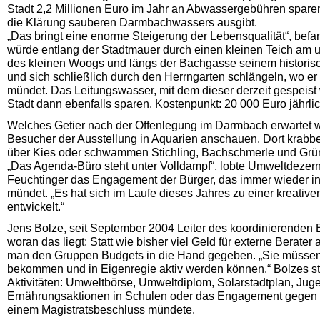
Stadt 2,2 Millionen Euro im Jahr an Abwassergebühren sparen, 
die Klärung sauberen Darmbachwassers ausgibt.
„Das bringt eine enorme Steigerung der Lebensqualität“, bef
würde entlang der Stadtmauer durch einen kleinen Teich am u
des kleinen Woogs und längs der Bachgasse seinem historisc
und sich schließlich durch den Herrngarten schlängeln, wo er 
mündet. Das Leitungswasser, mit dem dieser derzeit gespeist 
Stadt dann ebenfalls sparen. Kostenpunkt: 20 000 Euro jährlic
Welches Getier nach der Offenlegung im Darmbach erwartet w
Besucher der Ausstellung in Aquarien anschauen. Dort krabbe
über Kies oder schwammen Stichling, Bachschmerle und Grün
„Das Agenda-Büro steht unter Volldampf“, lobte Umweltdezer
Feuchtinger das Engagement der Bürger, das immer wieder in 
mündet. „Es hat sich im Laufe dieses Jahres zu einer kreati
entwickelt.“
Jens Bolze, seit September 2004 Leiter des koordinierenden B
woran das liegt: Statt wie bisher viel Geld für externe Berate
man den Gruppen Budgets in die Hand gegeben. „Sie müsse
bekommen und in Eigenregie aktiv werden können.“ Bolzes st
Aktivitäten: Umweltbörse, Umweltdiplom, Solarstadtplan, Jug
Ernährungsaktionen in Schulen oder das Engagement gegen K
einem Magistratsbeschluss mündete.