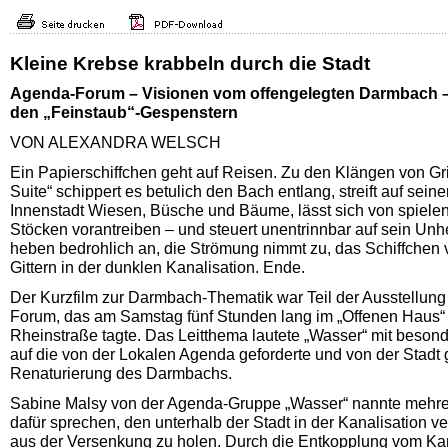
Kleine Krebse krabbeln durch die Stadt
Agenda-Forum – Visionen vom offengelegten Darmbach – 
den „Feinstaub“-Gespenstern
VON ALEXANDRA WELSCH
Ein Papierschiffchen geht auf Reisen. Zu den Klängen von Gr
Suite“ schippert es betulich den Bach entlang, streift auf sei
Innenstadt Wiesen, Büsche und Bäume, lässt sich von spiele
Stöcken vorantreiben – und steuert unentrinnbar auf sein Unh
heben bedrohlich an, die Strömung nimmt zu, das Schiffchen 
Gittern in der dunklen Kanalisation. Ende.
Der Kurzfilm zur Darmbach-Thematik war Teil der Ausstellun
Forum, das am Samstag fünf Stunden lang im „Offenen Haus“ d
Rheinstraße tagte. Das Leitthema lautete „Wasser“ mit beso
auf die von der Lokalen Agenda geforderte und von der Stadt 
Renaturierung des Darmbachs.
Sabine Malsy von der Agenda-Gruppe „Wasser“ nannte mehre
dafür sprechen, den unterhalb der Stadt in der Kanalisation 
aus der Versenkung zu holen. Durch die Entkopplung vom Ka